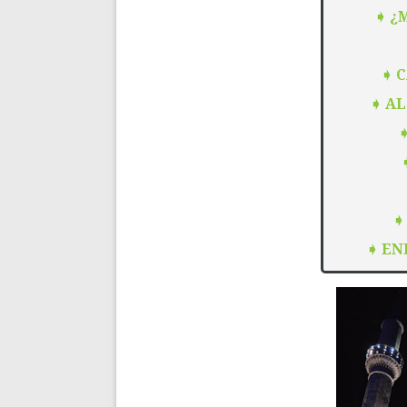
➧
¿
➧
C
➧
AL
➧
EN