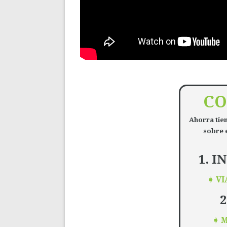
CO
Ahorra tie
sobre e
1. 
➧
VI
2
➧
M