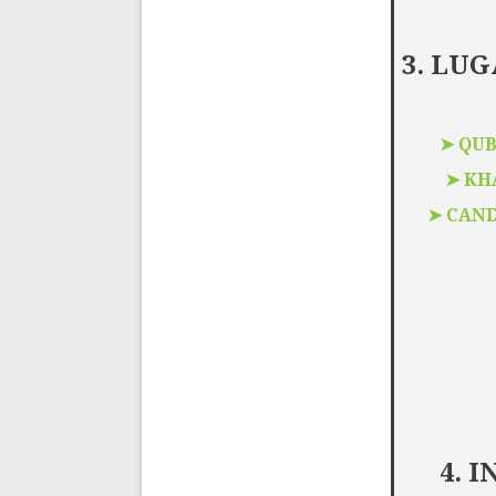
3. LUG
➤
QUB
➤
KH
➤
CAND
4. 