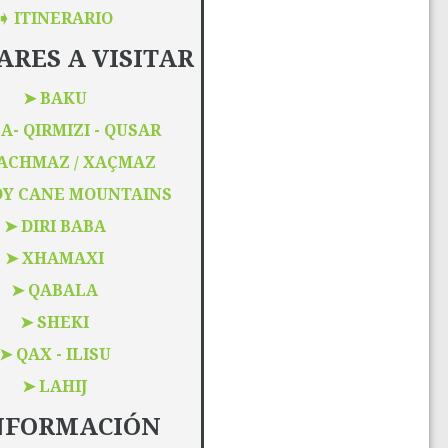
➧
ITINERARIO
ARES A VISITAR
➤
BAKU
A- QIRMIZI - QUSAR
ACHMAZ / XAÇMAZ
Y CANE MOUNTAINS
➤
DIRI BABA
➤
XHAMAXI
➤
QABALA
➤
SHEKI
➤
QAX - ILISU
➤
LAHIJ
INFORMACIÓN