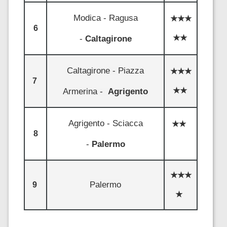
Modica - Ragusa
★★★
6
-
Caltagirone
★
★
Caltagirone - Piazza
★★★
7
Armerina -
Agrigento
★
★
Agrigento - Sciacca
★
★
8
-
Palermo
★★★
Palermo
9
★