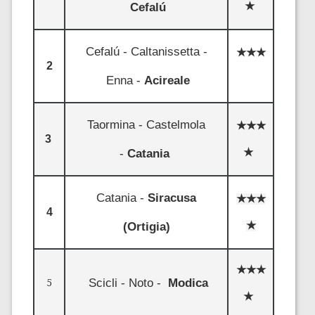
Cefalú
★
Cefalú - Caltanissetta -
★★★
2
Enna -
Acireale
Taormina - Castelmola
★★★
3
-
Catania
★
Catania -
Siracusa
★★★
4
★
(Ortigia)
★★★
Scicli - Noto -
Modica
5
★