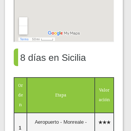
8 días en Sicilia
Or
Valor
de
Etapa
ación
n
Aeropuerto - Monreale -
★★★
1