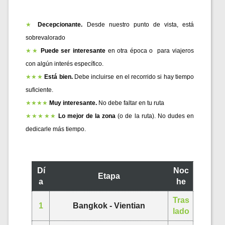
★
Decepcionante. 
Desde nuestro punto de vista, está 
sobrevalorado 
★★
Puede ser interesante 
en otra época o  para viajeros 
con algún interés específico. 
★★★
Está bien.
 Debe incluirse en el recorrido si hay tiempo 
suficiente.  
★★★★
Muy interesante. 
No debe faltar en tu ruta 
★★★★★
Lo mejor de la zona
 (o de la ruta). No dudes en 
dedicarle más tiempo.
Dí
Noc
Etapa
a
he
Tras
1
Bangkok - Vientian
lado