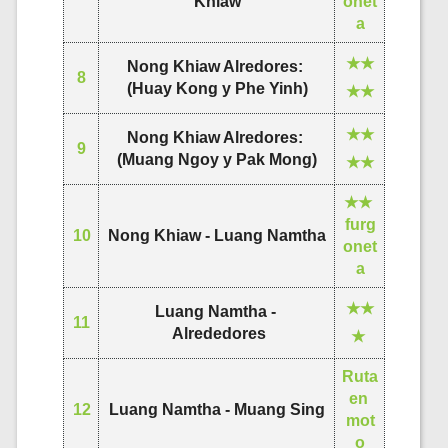
Khiaw
onet
a
★★
Nong Khiaw Alredores: 
8
(Huay Kong y Phe Yinh)
★★
★★
Nong Khiaw Alredores: 
9
(Muang Ngoy y Pak Mong)
★★
★★ 
furg
10
Nong Khiaw - Luang Namtha
onet
a
★★
Luang Namtha - 
11
 Alrededores
★ 
Ruta 
en 
12
Luang Namtha - Muang Sing
mot
o