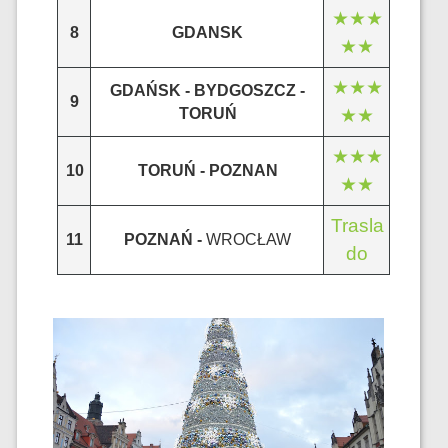
★★★
8
GDANSK
★★
★★★
GDAŃSK - BYDGOSZCZ -
9
TORUŃ
★★
★★★
10
TORUŃ - POZNAN
★★
Trasla
11
POZNAŃ -
WROCŁAW
do